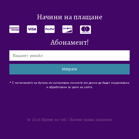
Начини на плащане
Абонамент!
Изпрати
* С натискането на бутона се съгласявам личните ми данни да бъдат съхранявани
и обработвани за цели на сайта.
© 2024 Време за теб / Всички права запазени