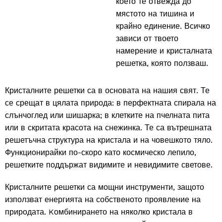
което те отвежда до
мястото на тишина и
крайно единение. Всичко
зависи от твоето
намерение и кристалната
решетка, която ползваш.
Кристалните решетки са в основата на нашия свят. Те
се срещат в цялата природа: в перфектната спирала на
слънчоглед или шишарка; в клетките на пчелната пита
или в скритата красота на снежинка. Те са вътрешната
решетъчна структура на кристала и на човешкото тяло.
Функционирайки по-скоро като космическо лепило,
решетките поддържат видимите и невидимите светове.
Кристалните решетки са мощни инструменти, защото
използват енергията на собственото проявление на
природата. Kомбинирането на няколко кристала в