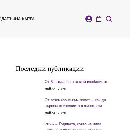
ОДАРЪЧНА КАРТА
Последни публикации
От благодарността към изобилието
май 21, 2026
От заземяване към полет – как да
върнем движението в живота си
май 14, 2026
2026 – Годината, която не идва
„отвън“, а се сътворява отвътре