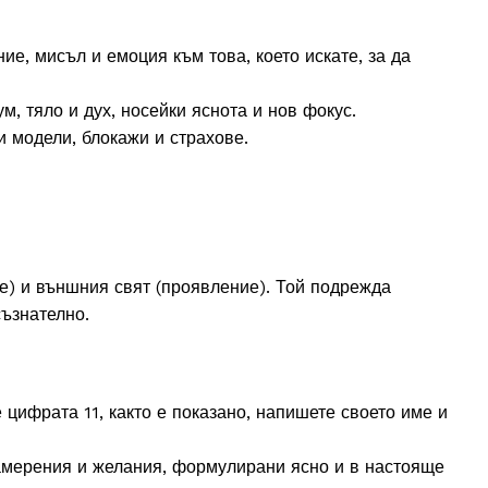
е, мисъл и емоция към това, което искате, за да
, тяло и дух, носейки яснота и нов фокус.
 модели, блокажи и страхове.
е) и външния свят (проявление). Той подрежда
съзнателно.
 цифрата 11, както е показано, напишете своето име и
намерения и желания, формулирани ясно и в настояще