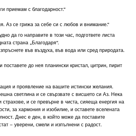
и приемам с благодарност.“
я. Аз се грижа за себе си с любов и внимание.“
рудно да го направите в този час, подгответе листа
дната страна „Благодаря“.
азпръснете във въздуха, във вода или сред природата.
 поставете до нея планински кристал, цитрин, пирит
мация и проявление на вашите истински желания.
решна светлина и се свързвате с висшето си Аз. Нека
 страхове, и се превърне в чиста, сияеща енергия на
сти, за хармония и изобилие, и оставете вселената
ност. Днес е ден, в който може да поставите
стат – уверени, смели и изпълнени с радост.