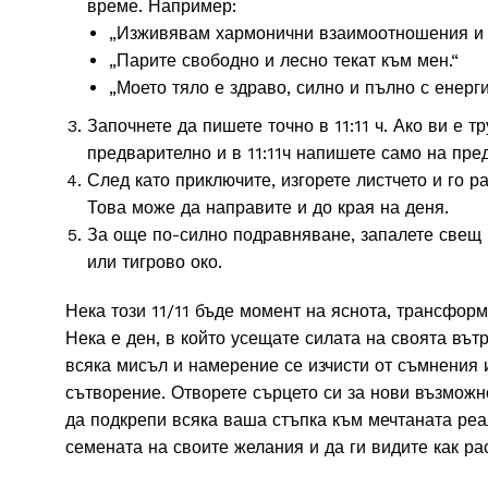
време. Например:
„Изживявам хармонични взаимоотношения и г
„Парите свободно и лесно текат към мен.“
„Моето тяло е здраво, силно и пълно с енерги
Започнете да пишете точно в 11:11 ч. Ако ви е т
предварително и в 11:11ч напишете само на пре
След като приключите, изгорете листчето и го р
Това може да направите и до края на деня.
За още по-силно подравняване, запалете свещ и
или тигрово око.
Нека този 11/11 бъде момент на яснота, трансфор
Нека е ден, в който усещате силата на своята вът
всяка мисъл и намерение се изчисти от съмнения и
сътворение. Отворете сърцето си за нови възможно
да подкрепи всяка ваша стъпка към мечтаната реал
семената на своите желания и да ги видите как ра