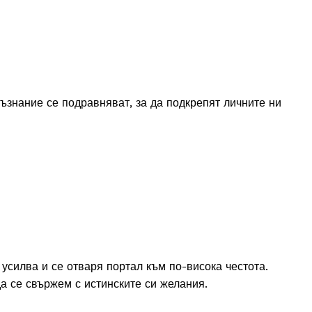
ъзнание се подравняват, за да подкрепят личните ни
е усилва и се отваря портал към по-висока честота.
а се свържем с истинските си желания.