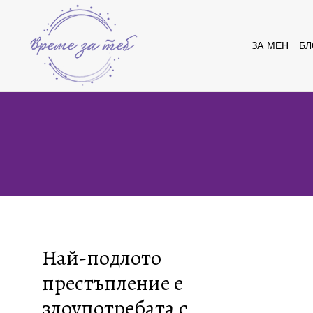
ЗА МЕН
БЛ
Най-подлото
престъпление е
злоупотребата с