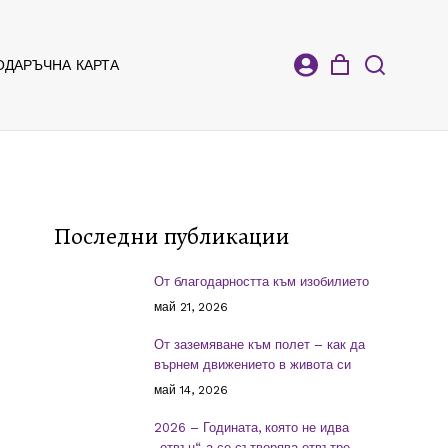
ОДАРЪЧНА КАРТА
Последни публикации
От благодарността към изобилието
май 21, 2026
От заземяване към полет – как да
върнем движението в живота си
май 14, 2026
2026 – Годината, която не идва
„отвън“, а се сътворява отвътре