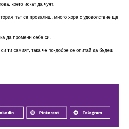
ова, което искат да чуят.
втория път се провалиш, много хора с удоволствие ще
ска да промени себе си.
 си ти самият, така че по-добре се опитай да бъдеш
inkedIn
Pinterest
Telegram