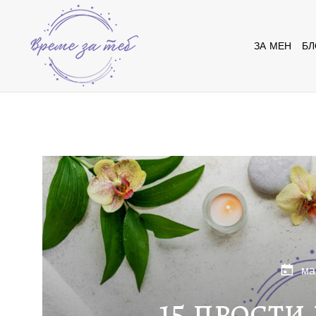
ЗА МЕН
БЛ
ма
15 прости