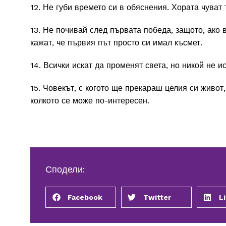
12. Не губи времето си в обяснения. Хората чуват т
13. Не почивай след първата победа, защото, ако 
кажат, че първия път просто си имал късмет.
14. Всички искат да променят света, но никой не и
15. Човекът, с когото ще прекараш целия си живот,
колкото се може по-интересен.
Сподели:
Facebook
Twitter
L