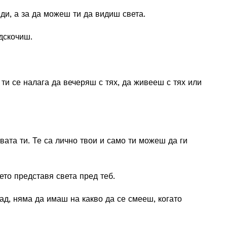
иди, а за да можеш ти да видиш света.
дскочиш.
е ти се налага да вечеряш с тях, да живееш с тях или
вата ти. Те са лично твои и само ти можеш да ги
ето представя света пред теб.
ад, няма да имаш на какво да се смееш, когато