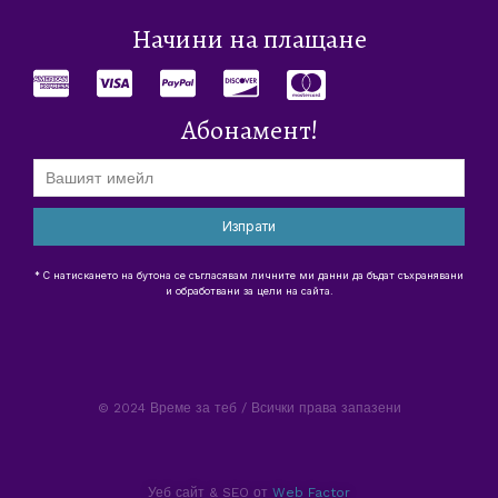
Начини на плащане
Абонамент!
Изпрати
* С натискането на бутона се съгласявам личните ми данни да бъдат съхранявани
и обработвани за цели на сайта.
© 2024 Време за теб / Всички права запазени
Уеб сайт & SEO от
Web Factor