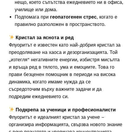
нещо, което съпътства ежедневието ни в офиса,
училище или дома.
Подпомага при
геопатогенен стрес
, когато е
правилно разположен в пространството.
Кристал за яснота и ред
Флуоритът е известен като най-добрия кристал за
преодоляване на хаоса и дезорганизацията. Той
„изтегля“ негативните енергии, избистря мисълта
и връща ред в тялото, ума и емоциите. Това го
прави безценен помощник в периоди на висока
динамика, когато имаме нужда да се
съсредоточим върху важните задачи и да
подредим ежедневието си.
Подкрепа за ученици и професионалисти
Флуоритът е идеалният кристал за учене –
организира информацията, свързва новото знание
с вече познатото и увеличава концентрацията.