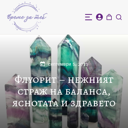
септември 5, 2025
Флуорит – нежният
страж на баланса,
яснотата и здравето