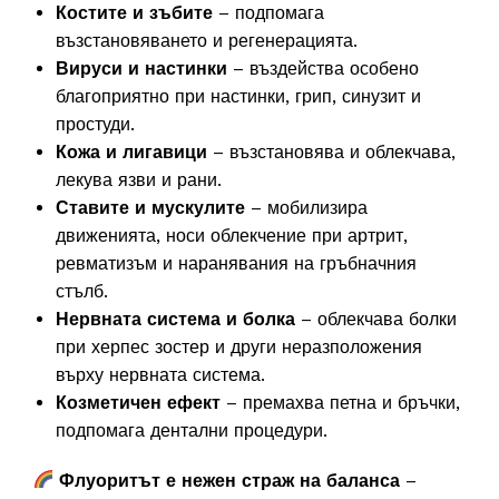
Костите и зъбите
– подпомага
възстановяването и регенерацията.
Вируси и настинки
– въздейства особено
благоприятно при настинки, грип, синузит и
простуди.
Кожа и лигавици
– възстановява и облекчава,
лекува язви и рани.
Ставите и мускулите
– мобилизира
движенията, носи облекчение при артрит,
ревматизъм и наранявания на гръбначния
стълб.
Нервната система и болка
– облекчава болки
при херпес зостер и други неразположения
върху нервната система.
Козметичен ефект
– премахва петна и бръчки,
подпомага дентални процедури.
Флуоритът е нежен страж на баланса
–