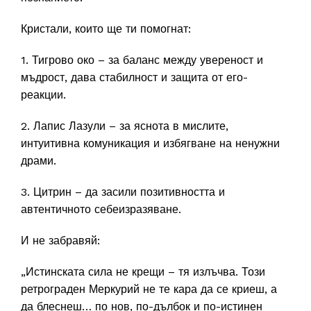
Кристали, които ще ти помогнат:
1. Тигрово око – за баланс между увереност и
мъдрост, дава стабилност и защита от его-
реакции.
2. Лапис Лазули – за яснота в мислите,
интуитивна комуникация и избягване на ненужни
драми.
3. Цитрин – да засили позитивността и
автентичното себеизразяване.
И не забравяй:
„Истинската сила не крещи – тя излъчва. Този
ретрограден Меркурий не те кара да се криеш, а
да блеснеш… по нов, по-дълбок и по-истинен