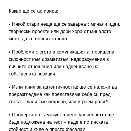
Какво ще се активира:
• Някой стари неща ще се завърнат: минали идеи,
творчески проекти или дори хора от миналото
може да се появят отново.
• Проблеми с егото и комуникацията: повишена
склонност към драматизъм, недоразумения в
личните отношения или надценяване на
собствената позиция.
• Изпитания за автентичността: ще се наложи да
преразгледаме как представяме себе си пред
света – дали сме искрени, или играем роля?
• Проверка на самочувствието: увереността ще
бъде подложена на тест – къде е истинската
стойност и къде е просто фасада?